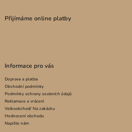
Z
á
p
Přijímáme online platby
a
t
í
Informace pro vás
Doprava a platba
Obchodní podmínky
Podmínky ochrany osobních údajů
Reklamace a vrácení
Velkoobchod/ Na zakázku
Hodnocení obchodu
Napište nám