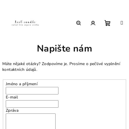
Přejít
na
obsah
Nákupn
Hledat
Přihlášení
Napište nám
košík
Máte nějaké otázky? Zodpovíme je. Prosíme o pečlivé vyplnění
kontaktních údajů.
Jméno a příjmení
E-mail
Zpráva