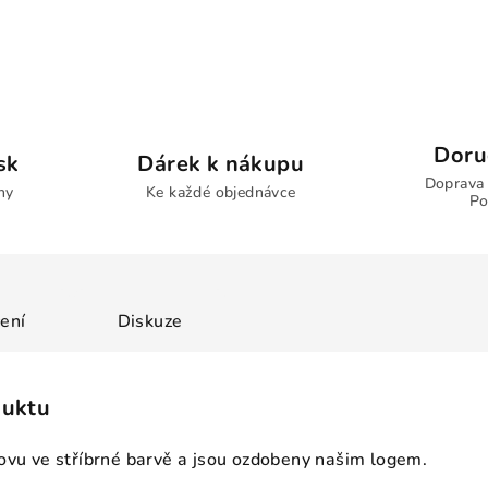
Doru
sk
Dárek k nákupu
Doprava
ny
Ke každé objednávce
Po
ení
Diskuze
duktu
ovu ve stříbrné barvě a jsou ozdobeny našim logem.