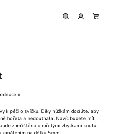
Hledat
Přihlášení
Nákupní
košík
t
hodnocení
y k péči o svíčku. Díky nůžkám docílite, aby
ně hořela a nedoutnala. Navíc budete mít
nebude znečištěno ohořelými zbytkami knotu.
ým zapálením na délku 5mm.