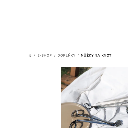
Přejít
na
obsah
/
E-SHOP
/
DOPLŇKY
/
NŮŽKY NA KNOT
DOMŮ