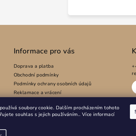
Informace pro vás
K
Doprava a platba
+
r
Obchodní podmínky
Podmínky ochrany osobních údajů
Reklamace a vrácení
Velkoobchod/ Na zakázku
používá soubory cookie. Dalším procházením tohoto
Hodnocení obchodu
ujete souhlas s jejich používáním.. Více informací
Napište nám