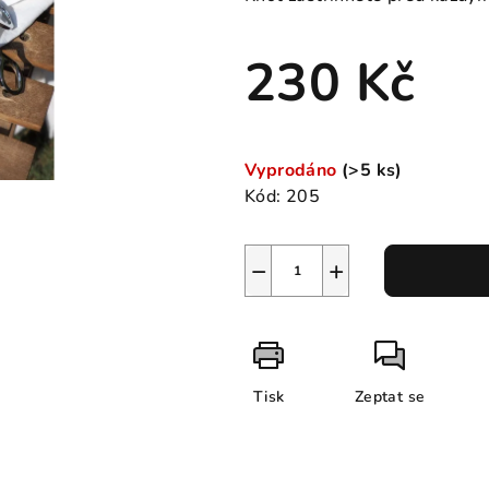
5
hvězdiček.
230 Kč
Měrná
cena:
Vyprodáno
(>5 ks)
Kód:
205
−
+
Tisk
Zeptat se