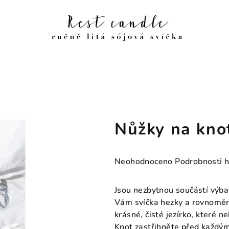
Nůžky na kno
Průměrné
Neohodnoceno
Podrobnosti 
hodnocení
produktu
Jsou nezbytnou součástí výbav
je
Vám svíčka hezky a rovnoměr
0,0
krásné, čisté jezírko, které 
z
Knot zastřihněte před každ