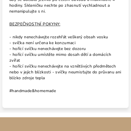
hodiny. Skleničku nechte po zhasnutí vychladnout a
nemanipulujte s ni.
BEZPEČNOSTNÍ POKYNY:
- nikdy nenechávejte rozehřát veškerý obsah vosku
- svíčka není určena ke konzumaci
- hořící svíčku nenechávejte bez dozoru
- hořící svíčku umístěte mimo dosah dětí a domácích
zvířat
- hořící svíčku nenechávejte na vznětlivých předmětech
nebo v jejich blízkosti - svíčky neumisťujte do průvanu ani
blízko zdroje tepla
#handmade&homemade
Z
á