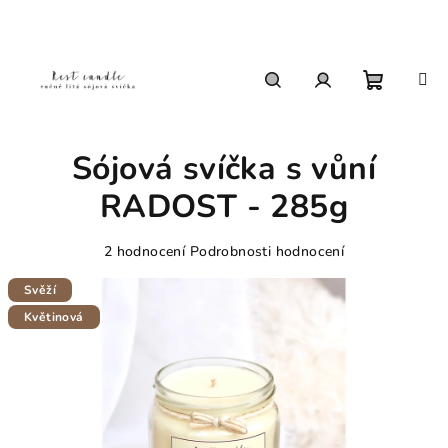
Přejít
na
obsah
Nákupn
Hledat
Přihlášení
Sójová svíčka s vůní
košík
RADOST - 285g
Průměrné
2 hodnocení
Podrobnosti hodnocení
hodnocení
produktu
Svěží
je
Květinová
5,0
z
5
hvězdiček.