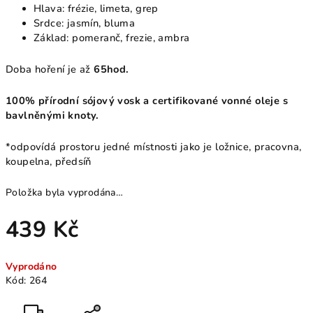
Hlava: frézie, limeta, grep
Srdce: jasmín, bluma
Základ: pomeranč, frezie, ambra
Doba hoření je až
65hod.
100% přírodní sójový vosk a certifikované vonné oleje s
bavlněnými knoty.
*odpovídá prostoru jedné místnosti jako je ložnice, pracovna,
koupelna, předsíň
Položka byla vyprodána…
439 Kč
Měrná
Vyprodáno
cena:
Kód:
264