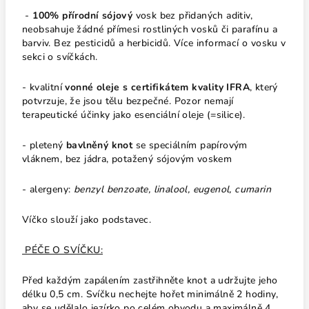
-
100% přírodní sójový
vosk bez přidaných aditiv,
neobsahuje žádné přímesi rostliných vosků či parafínu a
barviv. Bez pesticidů a herbicidů. Více informací o vosku v
sekci o svíčkách.
- kvalitní
vonné oleje s certifikátem kvality IFRA
, který
potvrzuje, že jsou tělu bezpečné. Pozor nemají
terapeutické účinky jako esenciální oleje (=silice).
- pletený
bavlněný knot
se speciálním papírovým
vláknem, bez jádra, potažený sójovým voskem
-
alergeny:
benzyl benzoate, linalool, eugenol, cumarin
Víčko slouží jako podstavec.
PÉČE O SVÍČKU:
Před každým zapálením zastřihněte knot a udržujte jeho
délku 0,5 cm. Svíčku nechejte hořet minimálně 2 hodiny,
aby se udělalo jezírko po celém obvodu a maximálně 4