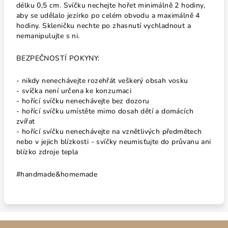
délku 0,5 cm. Svíčku nechejte hořet minimálně 2 hodiny,
aby se udělalo jezírko po celém obvodu a maximálně 4
hodiny. Skleničku nechte po zhasnutí vychladnout a
nemanipulujte s ni.
BEZPEČNOSTÍ POKYNY:
- nikdy nenechávejte rozehřát veškerý obsah vosku
- svíčka není určena ke konzumaci
- hořící svíčku nenechávejte bez dozoru
- hořící svíčku umístěte mimo dosah dětí a domácích
zvířat
- hořící svíčku nenechávejte na vznětlivých předmětech
nebo v jejich blízkosti - svíčky neumisťujte do průvanu ani
blízko zdroje tepla
#handmade&homemade
Z