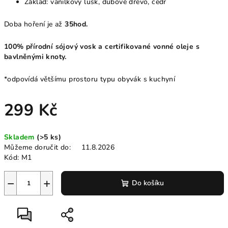
Základ: vanilkový lusk,
dubové dřevo, cedr
Doba hoření je až
35hod.
100% přírodní sójový vosk a certifikované vonné oleje s
bavlněnými knoty.
*odpovídá většímu prostoru typu obyvák s kuchyní
299 Kč
Měrná
Skladem
(>5 ks)
cena:
Můžeme doručit do:
11.8.2026
Kód:
M1
−
+
Do košíku