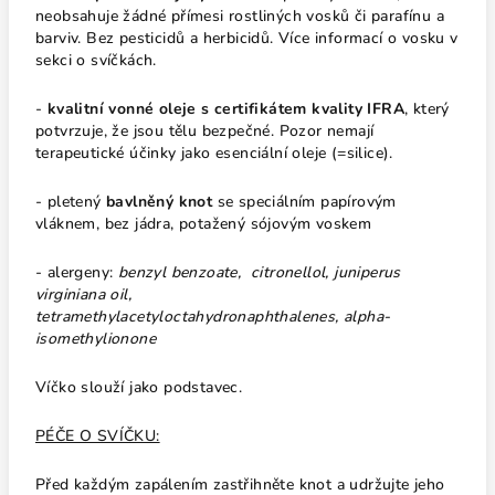
neobsahuje žádné přímesi rostliných vosků či parafínu a
barviv. Bez pesticidů a herbicidů. Více informací o vosku v
sekci o svíčkách.
-
kvalitní vonné oleje s certifikátem kvality IFRA
, který
potvrzuje, že jsou tělu bezpečné. Pozor nemají
terapeutické účinky jako esenciální oleje (=silice).
- pletený
bavlněný knot
se speciálním papírovým
vláknem, bez jádra, potažený sójovým voskem
- alergeny:
benzyl benzoate, citronellol, juniperus
virginiana oil,
tetramethylacetyloctahydronaphthalenes, alpha-
isomethylionone
Víčko slouží jako podstavec.
PÉČE O SVÍČKU:
Před každým zapálením zastřihněte knot a udržujte jeho