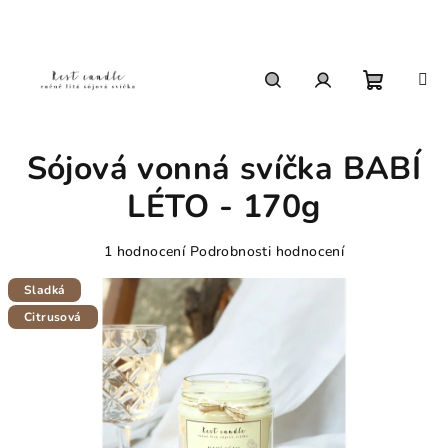
Přejít
na
obsah
Nákupn
Hledat
Přihlášení
Sójová vonná svíčka BABÍ
košík
LÉTO - 170g
Průměrné
1 hodnocení
Podrobnosti hodnocení
hodnocení
produktu
Sladká
je
Citrusová
5,0
z
5
hvězdiček.